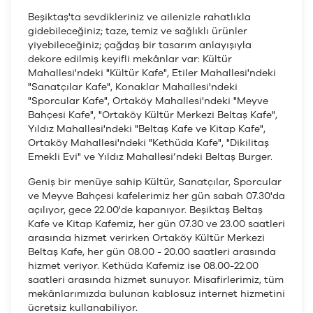
Beşiktaş'ta sevdikleriniz ve ailenizle rahatlıkla
gidebileceğiniz; taze, temiz ve sağlıklı ürünler
yiyebileceğiniz; çağdaş bir tasarım anlayışıyla
dekore edilmiş keyifli mekânlar var: Kültür
Mahallesi'ndeki "Kültür Kafe", Etiler Mahallesi'ndeki
"Sanatçılar Kafe", Konaklar Mahallesi'ndeki
"Sporcular Kafe", Ortaköy Mahallesi'ndeki "Meyve
Bahçesi Kafe", "Ortaköy Kültür Merkezi Beltaş Kafe",
Yıldız Mahallesi'ndeki "Beltaş Kafe ve Kitap Kafe",
Ortaköy Mahallesi'ndeki "Kethüda Kafe", "Dikilitaş
Emekli Evi" ve Yıldız Mahallesi’ndeki Beltaş Burger.
Geniş bir menüye sahip Kültür, Sanatçılar, Sporcular
ve Meyve Bahçesi kafelerimiz her gün sabah 07.30'da
açılıyor, gece 22.00'de kapanıyor. Beşiktaş Beltaş
Kafe ve Kitap Kafemiz, her gün 07.30 ve 23.00 saatleri
arasında hizmet verirken Ortaköy Kültür Merkezi
Beltaş Kafe, her gün 08.00 - 20.00 saatleri arasında
hizmet veriyor. Kethüda Kafemiz ise 08.00-22.00
saatleri arasında hizmet sunuyor. Misafirlerimiz, tüm
mekânlarımızda bulunan kablosuz internet hizmetini
ücretsiz kullanabiliyor.